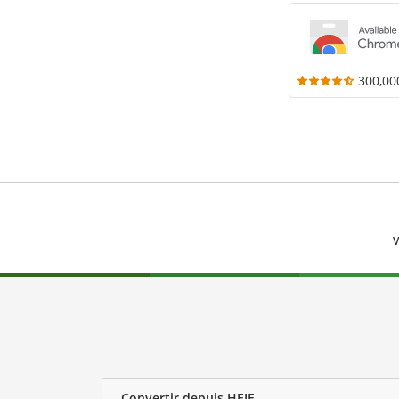
300,00
V
Convertir depuis HEIF