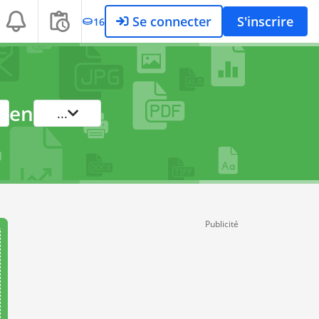
Se connecter
S'inscrire
16
en
...
Publicité