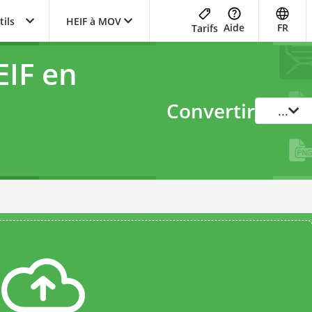
tils
HEIF à MOV
Aide
FR
Tarifs
EIF en
Convertir
...