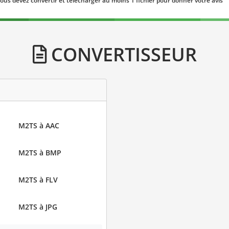
ous devez convertir et télécharger au moins 1 fichier pour donner votre avis
CONVERTISSEUR
M2TS à AAC
M2TS à BMP
M2TS à FLV
M2TS à JPG