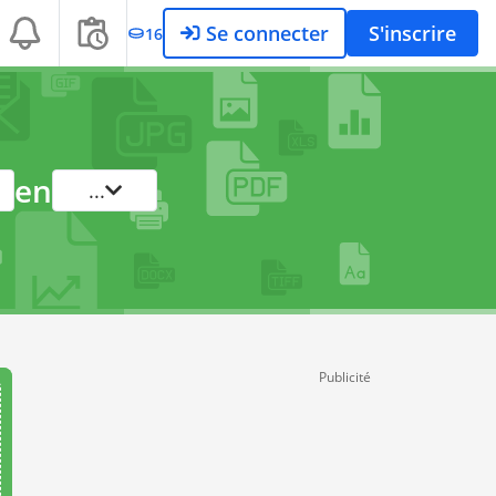
Se connecter
S'inscrire
16
en
...
Publicité