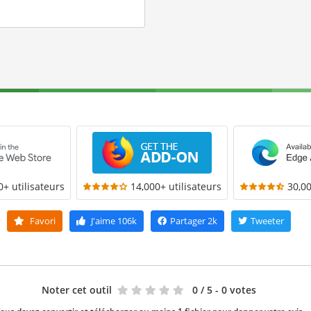
0+ utilisateurs
14,000+ utilisateurs
30,00
Favori
J'aime
106k
Partager
2k
Tweeter
Noter cet outil
0
/ 5 - 0 votes