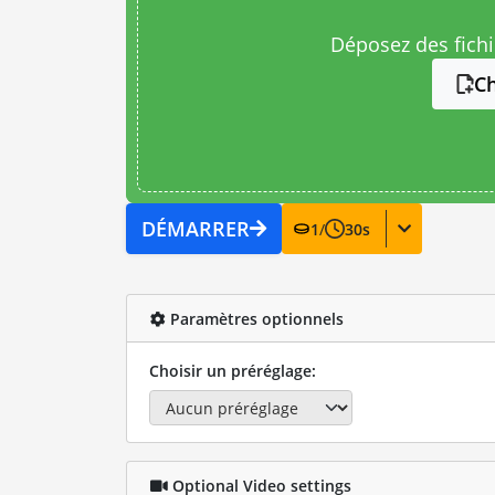
Déposez des fichie
Ch
DÉMARRER
1
/
30
s
Paramètres optionnels
Choisir un préréglage:
Optional Video settings