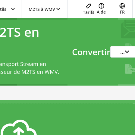
tils
M2TS à WMV
Aide
FR
Tarifs
2TS en
Convertir
...
ransport Stream en
isseur de M2TS en WMV
.