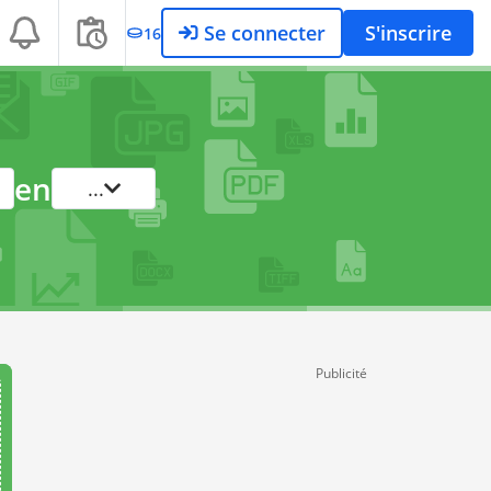
Se connecter
S'inscrire
16
en
...
Publicité