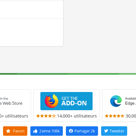
0+ utilisateurs
14,000+ utilisateurs
30,00
Favori
J'aime
106k
Partager
2k
Tweeter