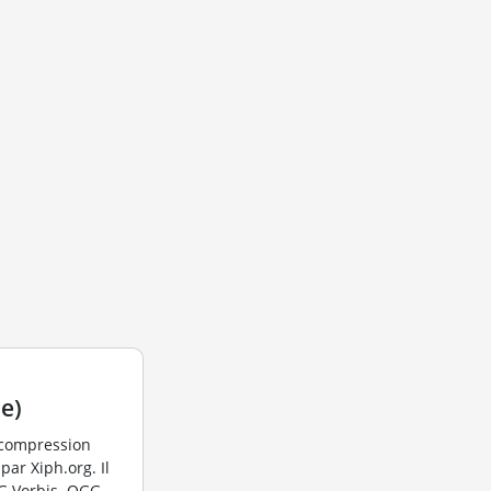
e)
 compression
ar Xiph.org. Il
GG Vorbis. OGG