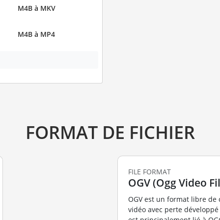
M4B à MKV
M4B à MP4
FORMAT DE FICHIER
FILE FORMAT
OGV (Ogg Video Fil
OGV est un format libre de
vidéo avec perte développé p
est principalement lié à O