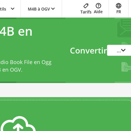
tils
M4B à OGV
Aide
FR
Tarifs
4B en
Convertir
...
udio Book File en Ogg
B en OGV
.