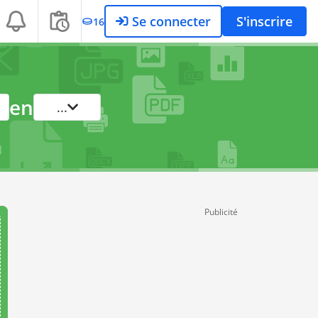
Se connecter
S'inscrire
16
en
...
Publicité