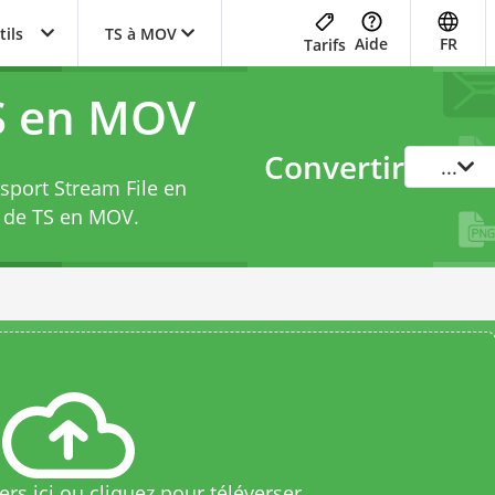
tils
TS à MOV
Aide
FR
Tarifs
S en MOV
Convertir
...
nsport Stream File en
r de TS en MOV
.
rs ici ou cliquez pour téléverser