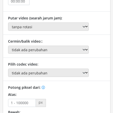
Putar video (searah jarum jam):
Cermin/balik video::
Pilih codec video:
Potong piksel dari:
Atas:
px
Bawah: