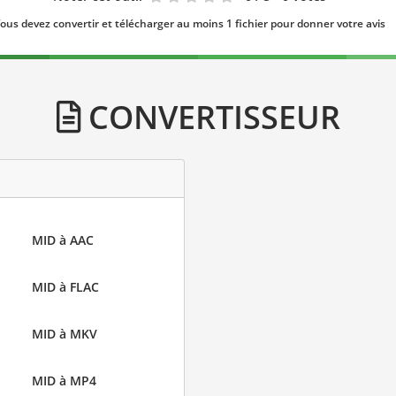
ous devez convertir et télécharger au moins 1 fichier pour donner votre avis
CONVERTISSEUR
MID à AAC
MID à FLAC
MID à MKV
MID à MP4