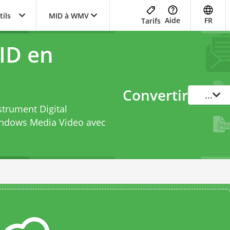
tils
MID à WMV
Aide
FR
Tarifs
ID en
Convertir
...
strument Digital
indows Media Video avec