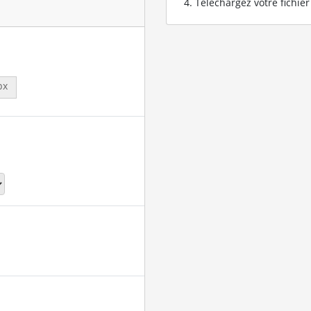
Téléchargez votre fichie
px