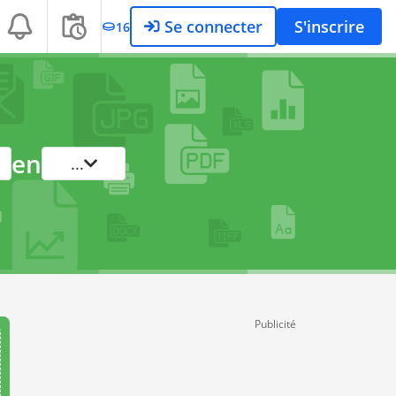
Se connecter
S'inscrire
16
en
...
Publicité