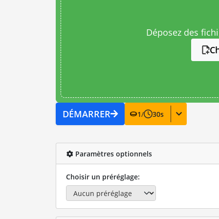
Déposez des fichie
Ch
DÉMARRER
1
/
30
s
Paramètres optionnels
Choisir un préréglage: