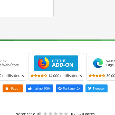
0+ utilisateurs
14,000+ utilisateurs
30,00
Favori
J'aime
106k
Partager
2k
Tweeter
Noter cet outil
0
/ 5 - 0 votes