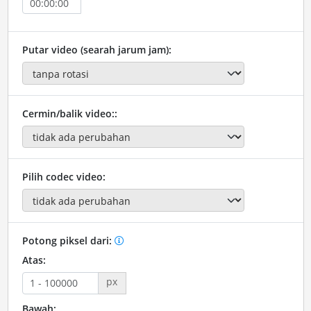
Putar video (searah jarum jam):
Cermin/balik video::
Pilih codec video:
Potong piksel dari:
Atas:
px
Bawah: