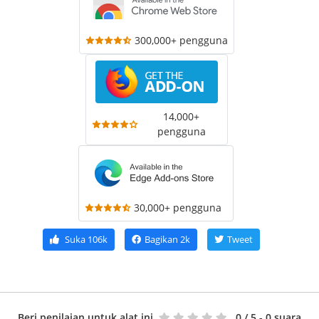
300,000+ pengguna
14,000+
pengguna
30,000+ pengguna
Suka
106k
Bagikan
2k
Tweet
Beri penilaian untuk alat ini
0
/ 5 - 0 suara