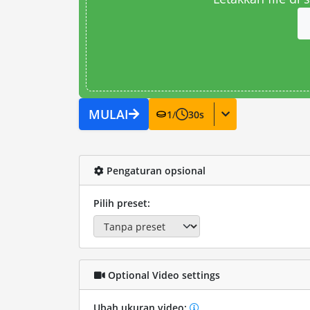
MULAI
1
/
30
s
Pengaturan opsional
Pilih preset:
Optional Video settings
Ubah ukuran video: