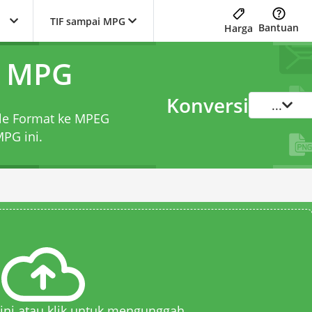
TIF sampai MPG
Bantuan
Harga
e MPG
Konversi
...
ile Format ke MPEG
 MPG
ini.
 sini atau klik untuk mengunggah