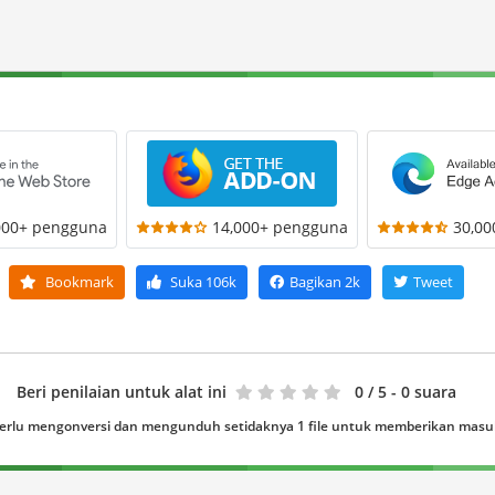
000+ pengguna
14,000+ pengguna
30,0
Bookmark
Suka
106k
Bagikan
2k
Tweet
Beri penilaian untuk alat ini
0
/ 5 - 0 suara
erlu mengonversi dan mengunduh setidaknya 1 file untuk memberikan mas