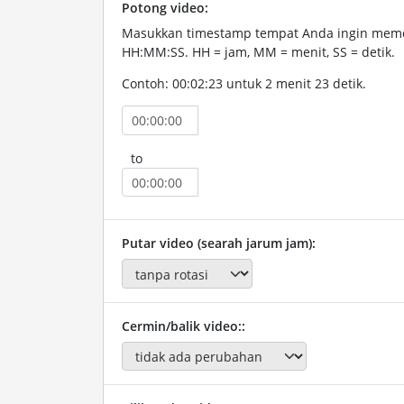
Potong video:
Masukkan timestamp tempat Anda ingin memo
HH:MM:SS. HH = jam, MM = menit, SS = detik.
Contoh: 00:02:23 untuk 2 menit 23 detik.
to
Putar video (searah jarum jam):
Cermin/balik video::