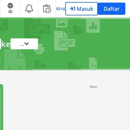
Masuk
Daftar
16
ID
ke
...
Iklan