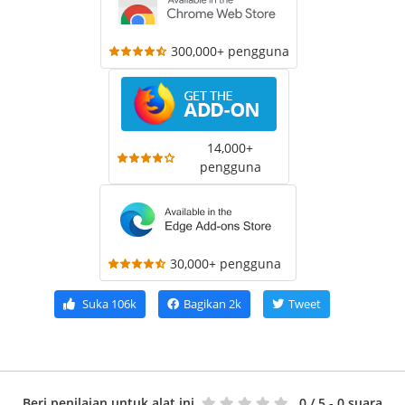
300,000+ pengguna
14,000+
pengguna
30,000+ pengguna
Suka
106k
Bagikan
2k
Tweet
Beri penilaian untuk alat ini
0
/ 5 - 0 suara