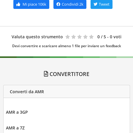
Mi piace
106k
Condividi
2k
Tweet
Valuta questo strumento
0
/ 5 - 0 voti
Devi convertire e scaricare almeno 1 file per inviare un feedback
CONVERTITORE
Converti da AMR
AMR a 3GP
AMR a 7Z