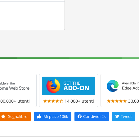
300,000+ utenti
14,000+ utenti
30,00
Segnalibro
Mi piace
106k
Condividi
2k
Tweet