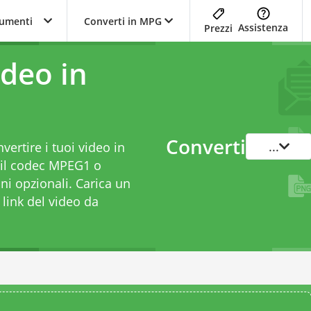
trumenti
Converti in MPG
Assistenza
Prezzi
ideo in
Converti
...
vertire i tuoi video in
 il codec MPEG1 o
i opzionali. Carica un
 link del video da