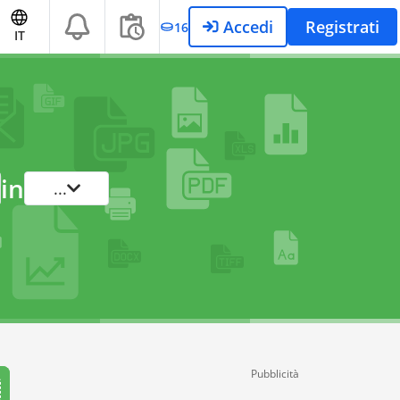
Accedi
Registrati
16
IT
in
...
Pubblicità