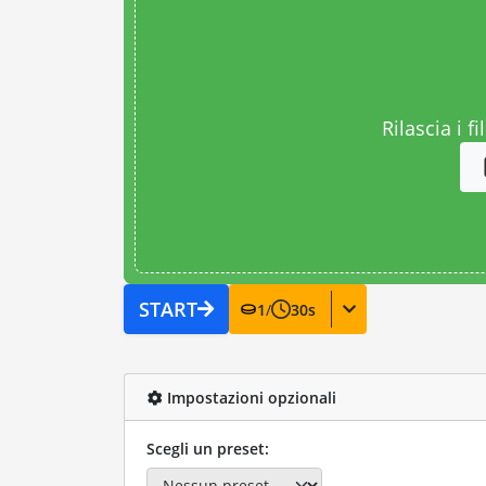
Rilascia i fi
START
1
/
30
s
Impostazioni opzionali
Scegli un preset: