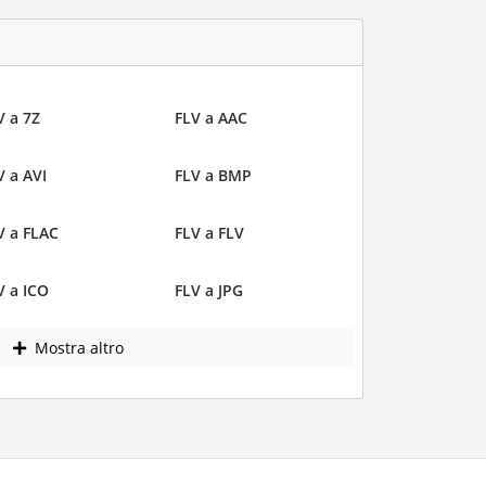
V a 7Z
FLV a AAC
V a AVI
FLV a BMP
V a FLAC
FLV a FLV
V a ICO
FLV a JPG
Mostra altro