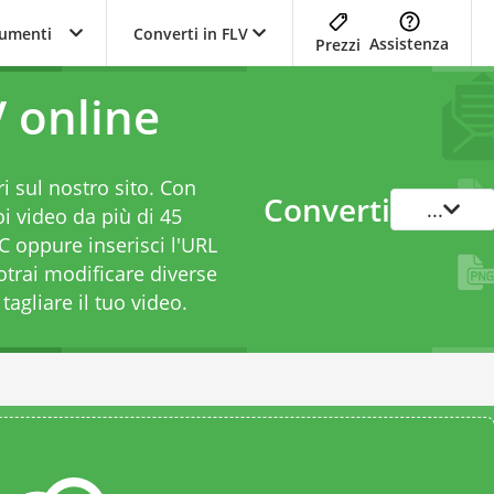
trumenti
Converti in FLV
Assistenza
Prezzi
 online
i sul nostro sito. Con
Converti
...
i video da più di 45
PC oppure inserisci l'URL
Potrai modificare diverse
agliare il tuo video.