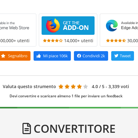
300,000+ utenti
14,000+ utenti
30,00
Segnalibro
Mi piace
106k
Condividi
2k
Tweet
Valuta questo strumento
4.0
/ 5 - 3,339 voti
Devi convertire e scaricare almeno 1 file per inviare un feedback
CONVERTITORE