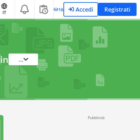
Accedi
Registrati
16
IT
in
...
Pubblicità