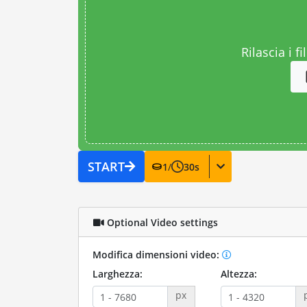
Rilascia i fi
START
1
/
30
s
Optional Video settings
Modifica dimensioni video:
Larghezza:
Altezza:
px