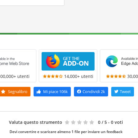
300,000+ utenti
14,000+ utenti
30,00
Segnalibro
Mi piace
106k
Condividi
2k
Tweet
Valuta questo strumento
0
/ 5 - 0 voti
Devi convertire e scaricare almeno 1 file per inviare un feedback