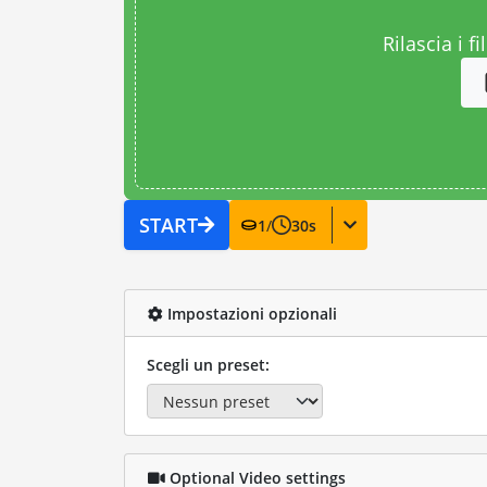
Rilascia i fi
START
1
/
30
s
Impostazioni opzionali
Scegli un preset:
Optional Video settings