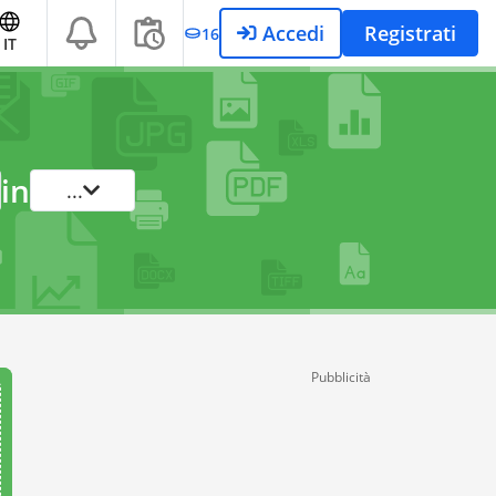
Accedi
Registrati
16
IT
in
...
Pubblicità