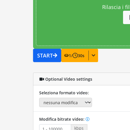
Rilascia i fi
START
1
/
30
s
Optional Video settings
Seleziona formato video:
Modifica bitrate video:
kbps