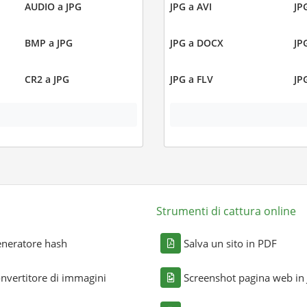
AUDIO a JPG
JPG a AVI
JP
BMP a JPG
JPG a DOCX
JP
CR2 a JPG
JPG a FLV
JP
Strumenti di cattura online
neratore hash
Salva un sito in PDF
nvertitore di immagini
Screenshot pagina web in