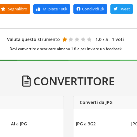
Segnalibro
Mi piace
106k
Condividi
2k
Tweet
Valuta questo strumento
1.0
/ 5 - 1 voti
Devi convertire e scaricare almeno 1 file per inviare un feedback
CONVERTITORE
Converti da JPG
AI a JPG
JPG a 3G2
JP