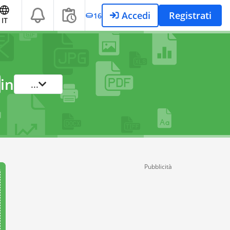
Accedi
Registrati
16
IT
in
...
Pubblicità