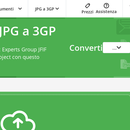
trumenti
JPG a 3GP
Assistenza
Prezzi
 JPG a 3GP
Converti
...
c Experts Group JFIF
oject con questo