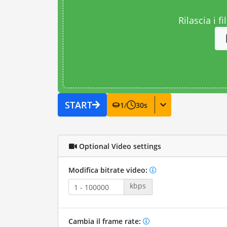
Rilascia i fi
START
1
/
30
s
Optional Video settings
Modifica bitrate video:
kbps
Cambia il frame rate: