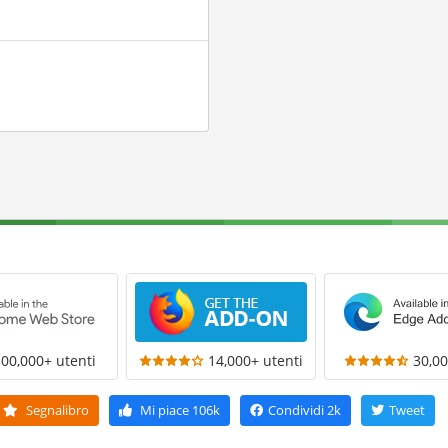
300,000+ utenti
14,000+ utenti
30,00
Segnalibro
Mi piace
106k
Condividi
2k
Tweet