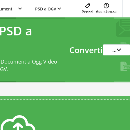
trumenti
PSD a OGV
Assistenza
Prezzi
 PSD a
Converti
...
op Document a Ogg Video
OGV
.