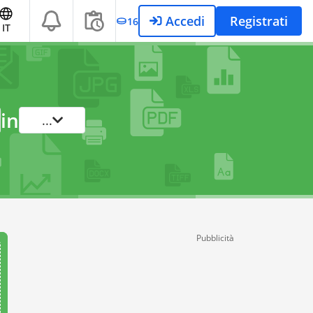
Accedi
Registrati
16
IT
in
...
Pubblicità