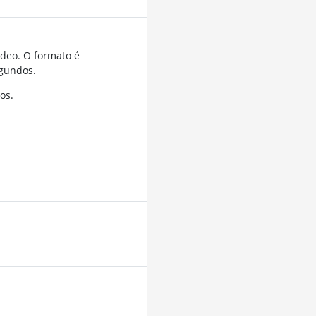
ídeo. O formato é
gundos.
os.