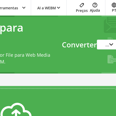
erramentas
AI a WEBM
Ajuda
P
Preços
 para
Converter
...
tor File para Web Media
BM
.