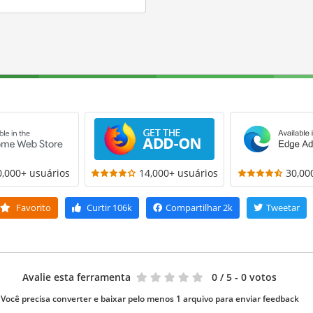
0,000+ usuários
14,000+ usuários
30,00
Favorito
Curtir
106k
Compartilhar
2k
Tweetar
Avalie esta ferramenta
0
/ 5 - 0 votos
Você precisa converter e baixar pelo menos 1 arquivo para enviar feedback