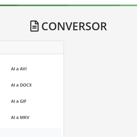
CONVERSOR
AI a AVI
AI a DOCX
AI a GIF
AI a MKV