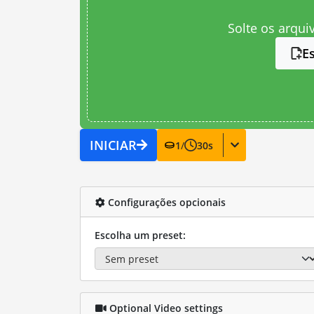
Solte os arqui
E
INICIAR
1
/
30
s
Configurações opcionais
Escolha um preset:
Optional Video settings