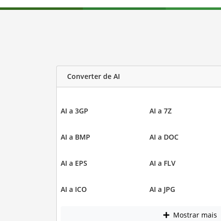
Converter de AI
AI a 3GP
AI a 7Z
AI a BMP
AI a DOC
AI a EPS
AI a FLV
AI a ICO
AI a JPG
Mostrar mais