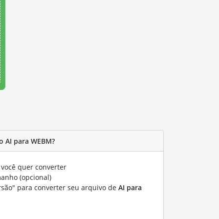
o AI para WEBM?
você quer converter
manho (opcional)
rsão" para converter seu arquivo de
AI para