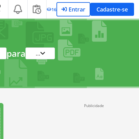
Entrar
Cadastre-se
16
T
para
...
Publicidade