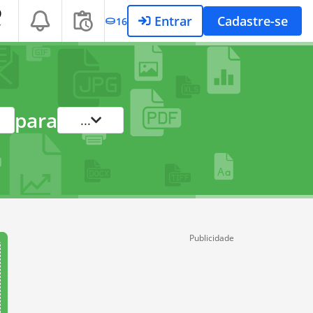
Entrar
Cadastre-se
16
T
para
...
Publicidade