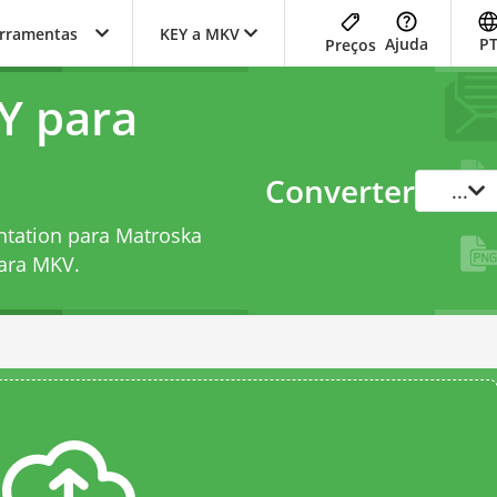
erramentas
KEY a MKV
Ajuda
P
Preços
Y para
Converter
...
ntation para Matroska
para MKV
.