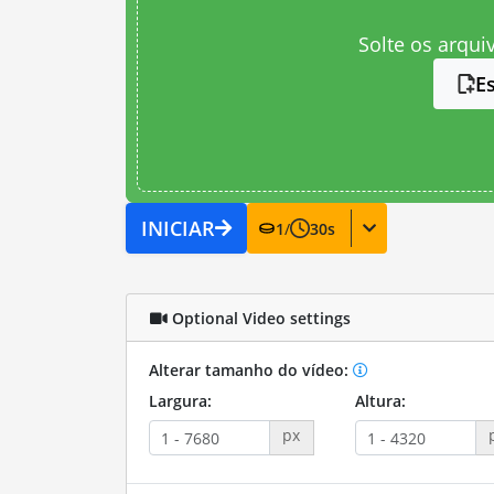
Solte os arqui
E
INICIAR
1
/
30
s
Optional Video settings
Alterar tamanho do vídeo:
Largura:
Altura:
px