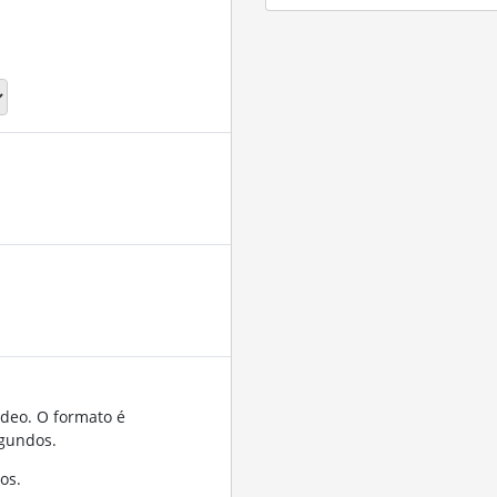
ídeo. O formato é
gundos.
os.