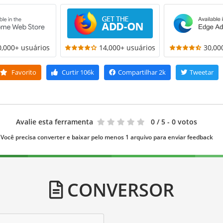
0,000+ usuários
14,000+ usuários
30,00
Favorito
Curtir
106k
Compartilhar
2k
Tweetar
Avalie esta ferramenta
0
/ 5 - 0 votos
Você precisa converter e baixar pelo menos 1 arquivo para enviar feedback
CONVERSOR