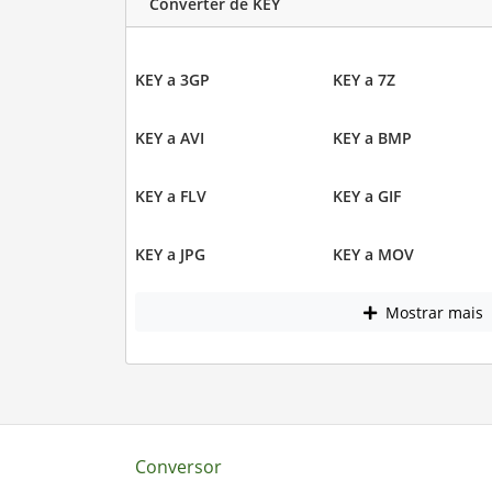
Converter de KEY
KEY a 3GP
KEY a 7Z
KEY a AVI
KEY a BMP
KEY a FLV
KEY a GIF
KEY a JPG
KEY a MOV
Mostrar mais
Conversor