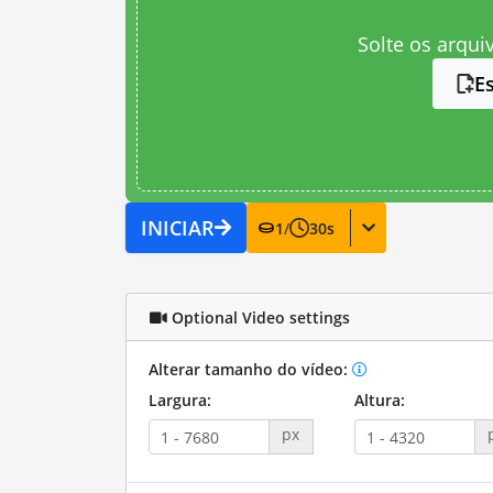
Solte os arqui
E
INICIAR
1
/
30
s
Optional Video settings
Alterar tamanho do vídeo:
Largura:
Altura:
px