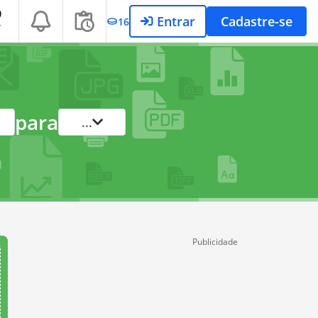
Entrar
Cadastre-se
16
T
para
...
Publicidade