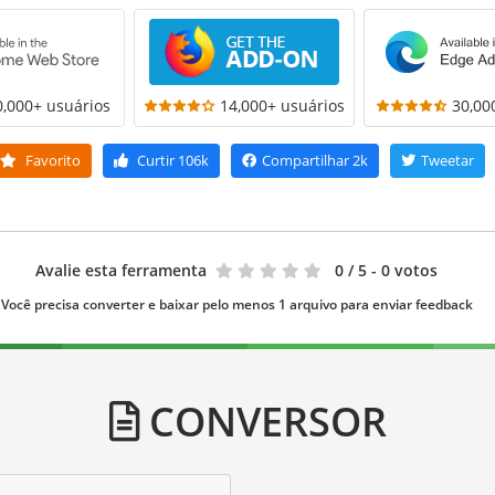
0,000+ usuários
14,000+ usuários
30,00
Favorito
Curtir
106k
Compartilhar
2k
Tweetar
Avalie esta ferramenta
0
/ 5 - 0 votos
Você precisa converter e baixar pelo menos 1 arquivo para enviar feedback
CONVERSOR