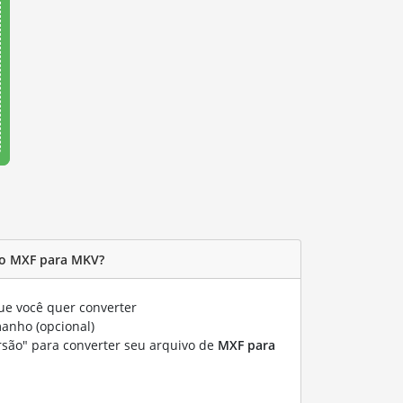
o MXF para MKV?
e você quer converter
manho (opcional)
rsão" para converter seu arquivo de
MXF para