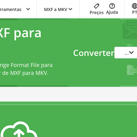
erramentas
MXF a MKV
Ajuda
P
Preços
XF para
Converter
...
nge Format File para
r de MXF para MKV
.