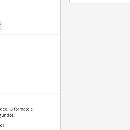
ídeo. O formato é
gundos.
os.