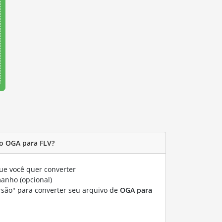
o OGA para FLV?
e você quer converter
manho (opcional)
rsão" para converter seu arquivo de
OGA para