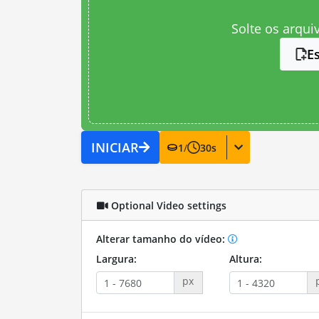
Solte os arqui
E
INICIAR
1
/
30
s
Optional Video settings
Alterar tamanho do vídeo:
Largura:
Altura:
px