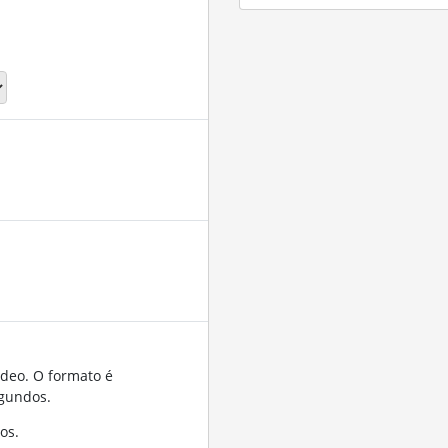
ídeo. O formato é
gundos.
os.