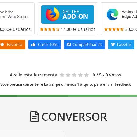
0,000+ usuários
14,000+ usuários
30,00
Favorito
Curtir
106k
Compartilhar
2k
Tweetar
Avalie esta ferramenta
0
/ 5 - 0 votos
Você precisa converter e baixar pelo menos 1 arquivo para enviar feedback
CONVERSOR