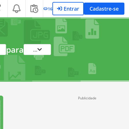
Entrar
Cadastre-se
16
T
para
...
Publicidade