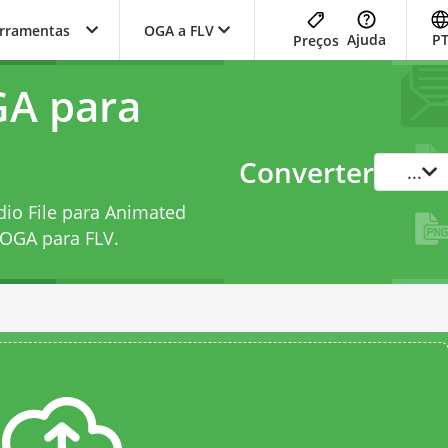
erramentas
OGA a FLV
Ajuda
P
Preços
GA para
Converter
...
dio File para Animated
 OGA para FLV
.