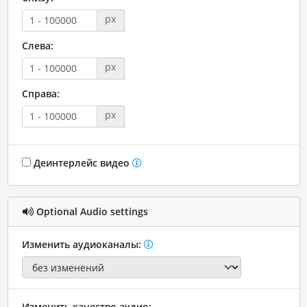
px
Слева:
px
Справа:
px
Деинтерлейс видео
Optional Audio settings
Изменить аудиоканалы:
Изменить качество аудио: