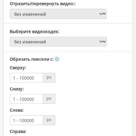
Отразить/перевернуть видео::
Выберите видеокодек:
Обрезать пиксели с:
Сверху:
px
Снизу:
px
Слева:
px
Справа: