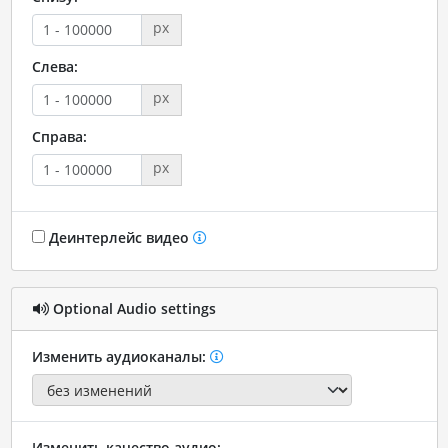
px
Слева:
px
Справа:
px
Деинтерлейс видео
Optional Audio settings
Изменить аудиоканалы:
Изменить качество аудио: