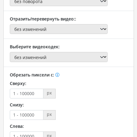
Отразить/перевернуть видео::
Выберите видеокодек:
Обрезать пиксели с:
Сверху:
px
Снизу:
px
Слева:
px