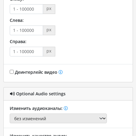
px
Слева:
px
Справа:
px
Деинтерлейс видео
Optional Audio settings
Изменить аудиоканалы:
Изменить качество аудио: