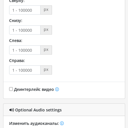
Сверху:
px
Снизу:
px
Слева:
px
Справа:
px
Деинтерлейс видео
Optional Audio settings
Изменить аудиоканалы: