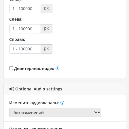
px
Слева:
px
Справа:
px
Деинтерлейс видео
Optional Audio settings
Изменить аудиоканалы:
Изменить качество аудио: