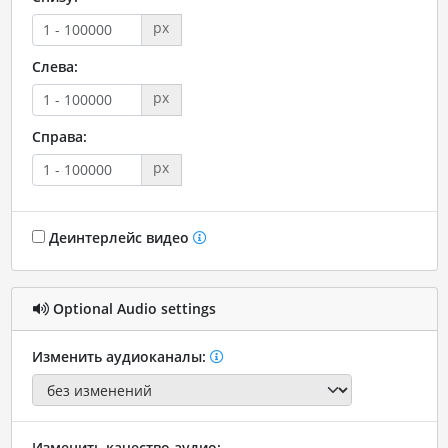
px
Слева:
px
Справа:
px
Деинтерлейс видео
Optional Audio settings
Изменить аудиоканалы:
Изменить качество аудио: