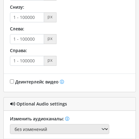
Снизу:
px
Слева:
px
Справа:
px
Деинтерлейс видео
Optional Audio settings
Изменить аудиоканалы: