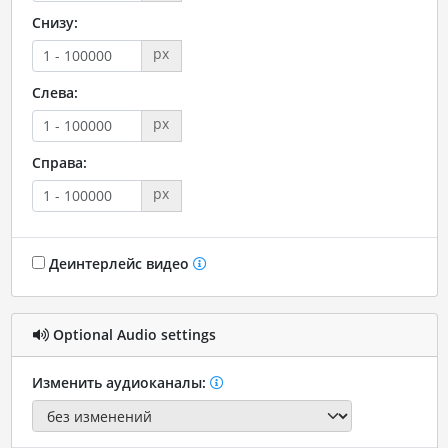
Снизу:
px
Слева:
px
Справа:
px
Деинтерлейс видео
Optional Audio settings
Изменить аудиоканалы: