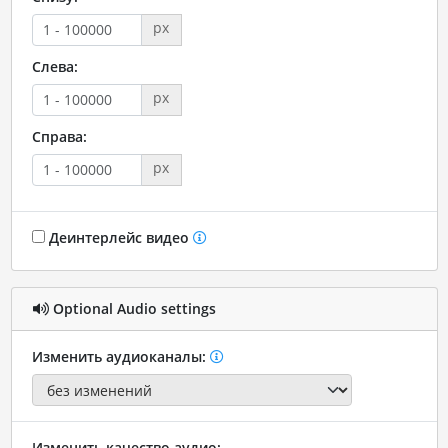
px
Слева:
px
Справа:
px
Деинтерлейс видео
Optional Audio settings
Изменить аудиоканалы:
Изменить качество аудио: