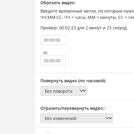
Обрезать видео:
Введите временные метки, по которым нужн
ЧЧ:ММ:СС. ЧЧ = часы, ММ = минуты, СС = се
Пример: 00:02:23 для 2 минут и 23 секунд.
to
Повернуть видео (по часовой):
Отразить/перевернуть видео::