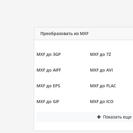
Преобразовать из MXF
MXF до 3GP
MXF до 7Z
MXF до AIFF
MXF до AVI
MXF до EPS
MXF до FLAC
MXF до GIF
MXF до ICO
Показать еще