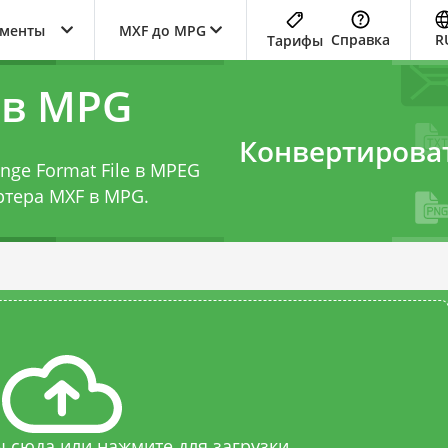
ументы
MXF до MPG
Справка
R
Тарифы
 в MPG
Конвертирова
nge Format File в MPEG
ртера MXF в MPG
.
 сюда или нажмите для загрузки