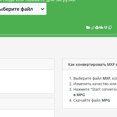
ыберите файл
Как конвертировать MXF 
Выберите файл
MXF
, к
Изменить качество или
Нажмите "Start convers
в MPG
Скачайте файл
MPG