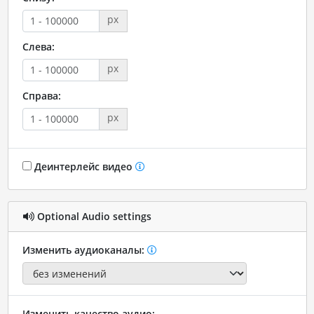
px
Слева:
px
Справа:
px
Деинтерлейс видео
Optional Audio settings
Изменить аудиоканалы:
Изменить качество аудио: