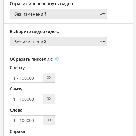
Отразить/перевернуть видео::
Выберите видеокодек:
Обрезать пиксели с:
Сверху:
px
Снизу:
px
Слева:
px
Справа: