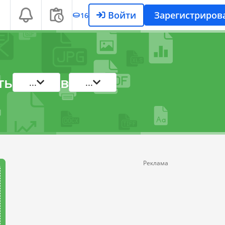
Войти
Зарегистриров
16
ть
в
...
...
Реклама