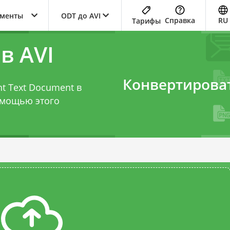
ументы
ODT до AVI
Справка
RU
Тарифы
в AVI
Конвертирова
t Text Document в
помощью этого