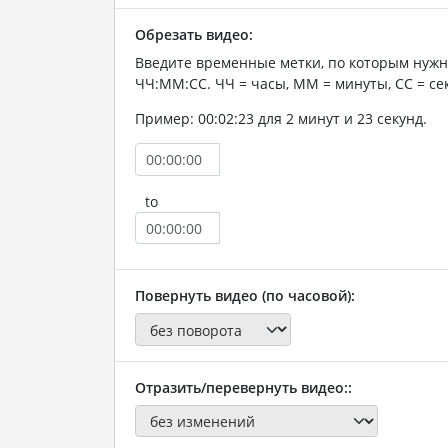
Обрезать видео:
Введите временные метки, по которым нужн
ЧЧ:ММ:СС. ЧЧ = часы, ММ = минуты, СС = се
Пример: 00:02:23 для 2 минут и 23 секунд.
to
Повернуть видео (по часовой):
Отразить/перевернуть видео::