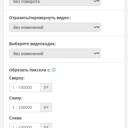
Отразить/перевернуть видео::
Выберите видеокодек:
Обрезать пиксели с:
Сверху:
px
Снизу:
px
Слева:
px