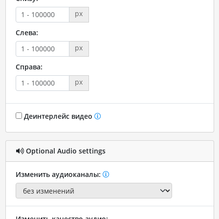
px
Слева:
px
Справа:
px
Деинтерлейс видео
Optional Audio settings
Изменить аудиоканалы:
Изменить качество аудио: