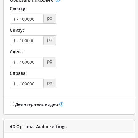
Сверху:
px
Снизу:
px
Слева:
px
Справа:
px
Деинтерлейс видео
Optional Audio settings