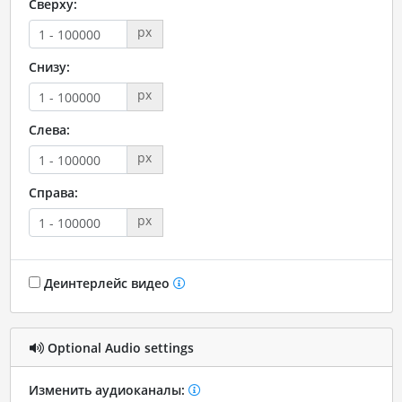
Сверху:
px
Снизу:
px
Слева:
px
Справа:
px
Деинтерлейс видео
Optional Audio settings
Изменить аудиоканалы: