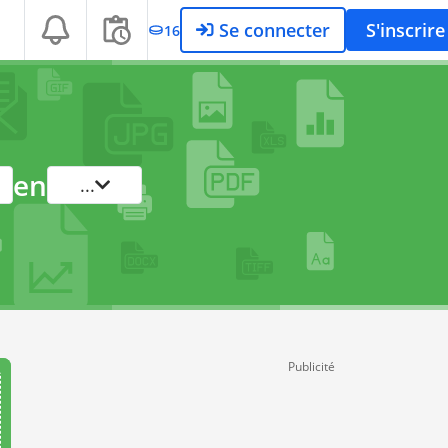
Se connecter
S'inscrire
16
en
...
Publicité