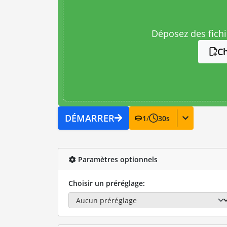
Déposez des fichie
Ch
DÉMARRER
1
/
30
s
Paramètres optionnels
Choisir un préréglage: