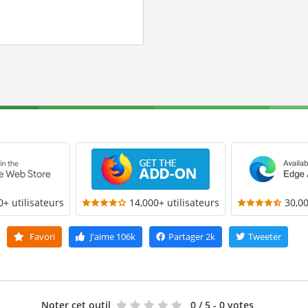
0+ utilisateurs
14,000+ utilisateurs
30,00
Favori
J'aime
106k
Partager
2k
Tweeter
Noter cet outil
0
/ 5 - 0 votes