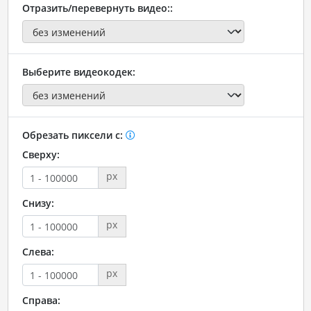
Отразить/перевернуть видео::
Выберите видеокодек:
Обрезать пиксели с:
Сверху:
px
Снизу:
px
Слева:
px
Справа: