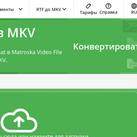
ументы
RTF до MKV
Справка
RU
Тарифы
в MKV
Конвертирова
t в Matroska Video File
KV
.
 сюда или нажмите для загрузки