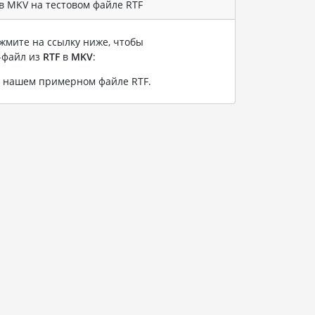
в MKV на тестовом файле RTF
жмите на ссылку ниже, чтобы
-файл из
RTF
в
MKV
:
а нашем примерном файле RTF
.