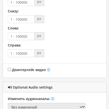
px
Снизу:
px
Слева:
px
Справа:
px
Деинтерлейс видео
Optional Audio settings
Изменить аудиоканалы: