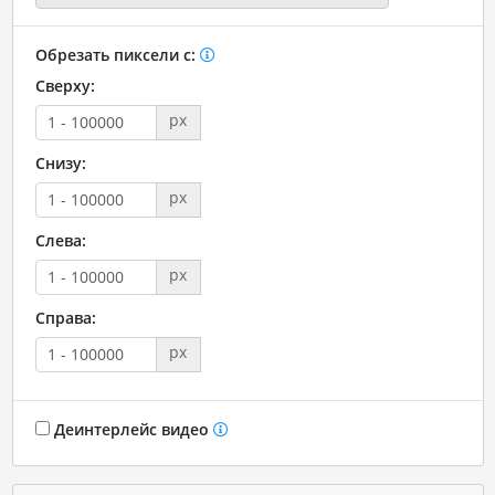
Обрезать пиксели с:
Сверху:
px
Снизу:
px
Слева:
px
Справа:
px
Деинтерлейс видео