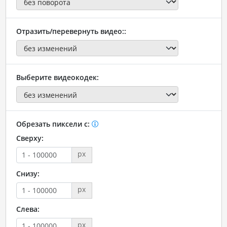
Отразить/перевернуть видео::
Выберите видеокодек:
Обрезать пиксели с:
Сверху:
px
Снизу:
px
Слева:
px