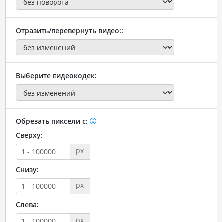
Отразить/перевернуть видео::
Выберите видеокодек:
Обрезать пиксели с:
Сверху:
px
Снизу:
px
Слева:
px