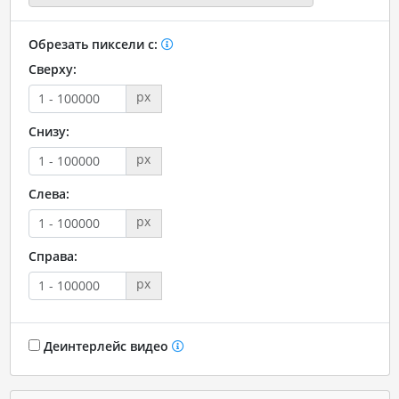
Обрезать пиксели с:
Сверху:
px
Снизу:
px
Слева:
px
Справа:
px
Деинтерлейс видео