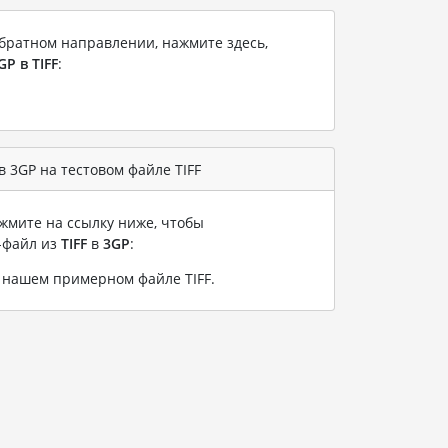
братном направлении, нажмите здесь,
GP в TIFF
:
 3GP на тестовом файле TIFF
жмите на ссылку ниже, чтобы
-файл из
TIFF
в
3GP
:
а нашем примерном файле TIFF
.