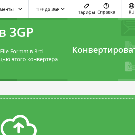
ументы
TIFF до 3GP
Справка
RU
Тарифы
в 3GP
Конвертирова
ile Format в 3rd
ощью этого
конвертера