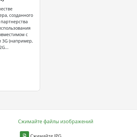
честве
ра, созданного
 партнерства
 использования
совместимом с
 3G (например,
2G...
Сжимайте файлы изображений
Сжимайте JPG