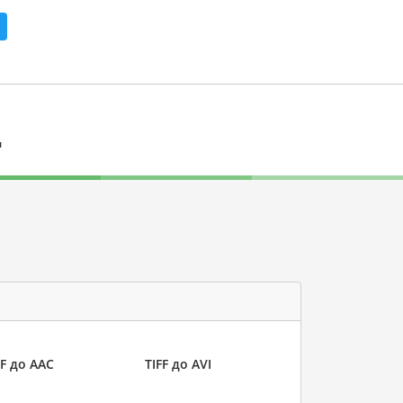
л
FF до AAC
TIFF до AVI