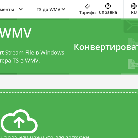
ументы
TS до WMV
Справка
RU
Тарифы
в WMV
Конвертирова
t Stream File в Windows
тера TS в WMV
.
 сюда или нажмите для загрузки