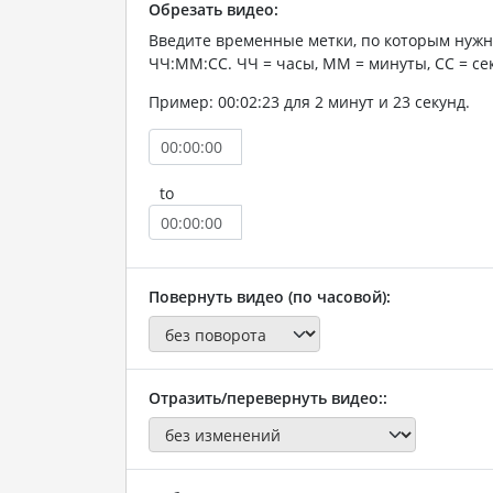
Обрезать видео:
Введите временные метки, по которым нужн
ЧЧ:ММ:СС. ЧЧ = часы, ММ = минуты, СС = се
Пример: 00:02:23 для 2 минут и 23 секунд.
to
Повернуть видео (по часовой):
Отразить/перевернуть видео::