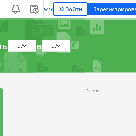
Войти
Зарегистриров
16
ть
в
...
...
Реклама