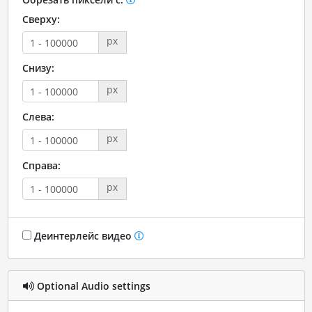
Сверху:
px
Снизу:
px
Слева:
px
Справа:
px
Деинтерлейс видео
Optional Audio settings